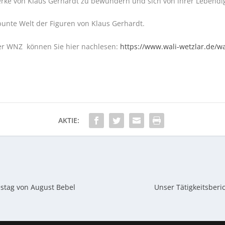
rke von Klaus Gerhardt zu bewundern und sich von ihrer Lebendigk
bunte Welt der Figuren von Klaus Gerhardt.
 der WNZ können Sie hier nachlesen:
https://www.wali-wetzlar.de/wa
AKTIE:
stag von August Bebel
Unser Tätigkeitsberi