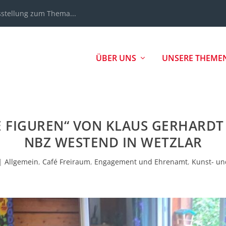
sstellung zum Thema...
ÜBER UNS
UNSERE THEME
 FIGUREN“ VON KLAUS GERHARDT 
NBZ WESTEND IN WETZLAR
|
Allgemein
,
Café Freiraum
,
Engagement und Ehrenamt
,
Kunst- und