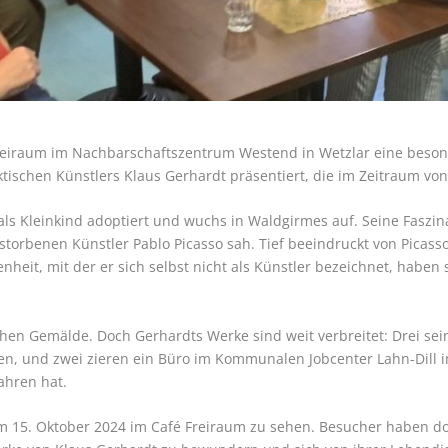
Freiraum im Nachbarschaftszentrum Westend in Wetzlar eine beson
ischen Künstlers Klaus Gerhardt präsentiert, die im Zeitraum von
als Kleinkind adoptiert und wuchs in Waldgirmes auf. Seine Faszin
storbenen Künstler Pablo Picasso sah. Tief beeindruckt von Picasso
heit, mit der er sich selbst nicht als Künstler bezeichnet, haben
hen Gemälde. Doch Gerhardts Werke sind weit verbreitet: Drei seiner
n, und zwei zieren ein Büro im Kommunalen Jobcenter Lahn-Dill in 
ahren hat.
zum 15. Oktober 2024 im Café Freiraum zu sehen. Besucher haben d