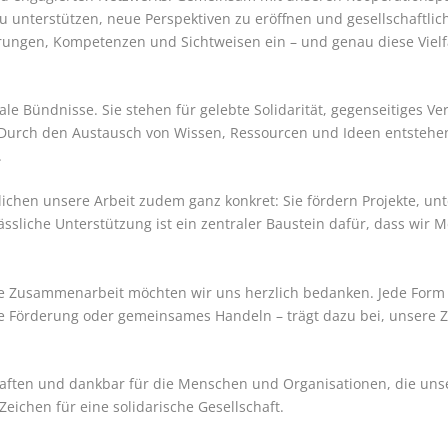
nterstützen, neue Perspektiven zu eröffnen und gesellschaftliche
ahrungen, Kompetenzen und Sichtweisen ein – und genau diese Viel
le Bündnisse. Sie stehen für gelebte Solidarität, gegenseitiges V
 Durch den Austausch von Wissen, Ressourcen und Ideen entstehe
.
ichen unsere Arbeit zudem ganz konkret: Sie fördern Projekte, unte
sliche Unterstützung ist ein zentraler Baustein dafür, dass wir 
e Zusammenarbeit möchten wir uns herzlich bedanken. Jede Form d
le Förderung oder gemeinsames Handeln – trägt dazu bei, unsere Zi
haften und dankbar für die Menschen und Organisationen, die uns
Zeichen für eine solidarische Gesellschaft.