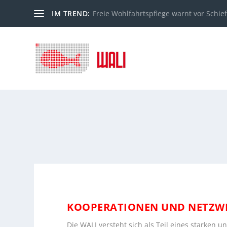
IM TREND:
Freie Wohlfahrtspflege warnt vor Schiefl
KOOPERATIONEN UND NETZWE
Die WALI versteht sich als Teil eines starken