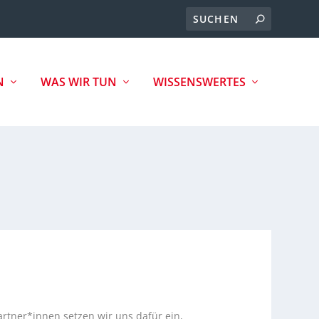
N
WAS WIR TUN
WISSENSWERTES
rtner*innen setzen wir uns dafür ein,