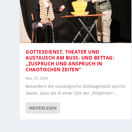
GOTTESDIENST, THEATER UND
AUSTAUSCH AM BUSS- UND BETTAG: „
ZUSPRUCH UND ANSPRUCH IN C
HAOTISCHEN ZEITEN“
Nov. 27, 2024
Besonders die soziologische Zeitdiagnostik spricht
davon, dass wir in einer Zeit der „Polykrisen“...
WEITERLESEN