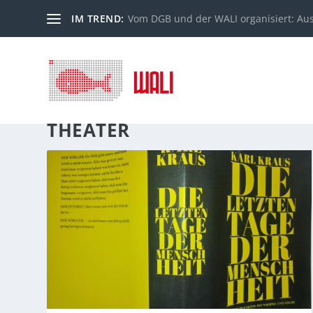
IM TREND:
Vom DGB und der WALI organisiert: Au
THEATER