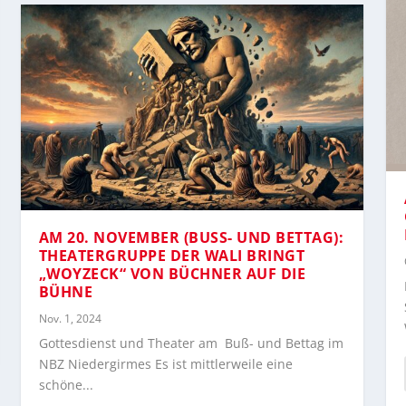
AM 20. NOVEMBER (BUSS- UND BETTAG): T
HEATERGRUPPE DER WALI BRINGT „
WOYZECK“ VON BÜCHNER AUF DIE B
ÜHNE
Nov. 1, 2024
Gottesdienst und Theater am Buß- und Bettag im
NBZ Niedergirmes Es ist mittlerweile eine
schöne...