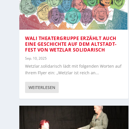
WALI THEATERGRUPPE ERZÄHLT AUCH
EINE GESCHICHTE AUF DEM ALTSTADT-
FEST VON WETZLAR SOLIDARISCH
Sep. 10, 2025
Wetzlar.solidarisch lädt mit folgenden Worten auf
Ihrem Flyer ein: „Wetzlar ist reich an...
WEITERLESEN