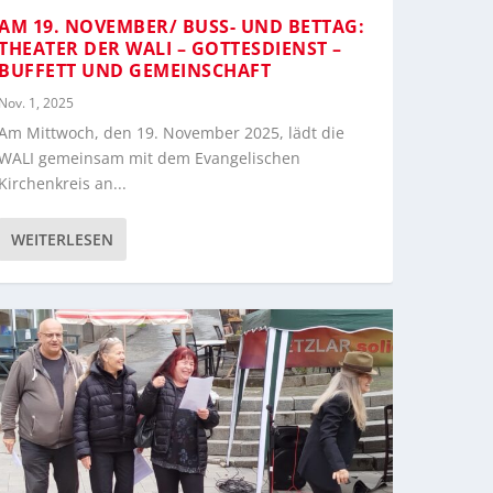
AM 19. NOVEMBER/ BUSS- UND BETTAG: T
HEATER DER WALI – GOTTESDIENST – B
UFFETT UND GEMEINSCHAFT
Nov. 1, 2025
Am Mittwoch, den 19. November 2025, lädt die
WALI gemeinsam mit dem Evangelischen
Kirchenkreis an...
WEITERLESEN