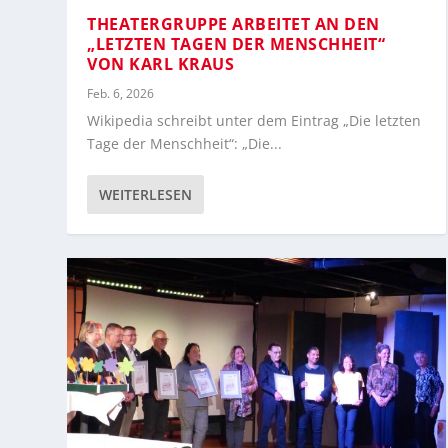
THEATERGRUPPE ARBEITET AN DEN
„LETZTEN TAGEN DER MENSCHHEIT“
VON KARL KRAUS
Feb. 6, 2026
Wikipedia schreibt unter dem Eintrag „Die letzten
Tage der Menschheit“: „Die...
WEITERLESEN