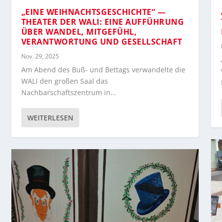
„EINE WEIHNACHTSGESCHICHTE“ —
THEATER DER WALI: EINE AUFFÜHRUNG
ÜBER WANDEL, MITGEFÜHL,
VERANTWORTUNG UND GESELLSCHAFT
Nov. 29, 2025
Am Abend des Buß- und Bettags verwandelte die
WALI den großen Saal das
Nachbarschaftszentrum in...
WEITERLESEN