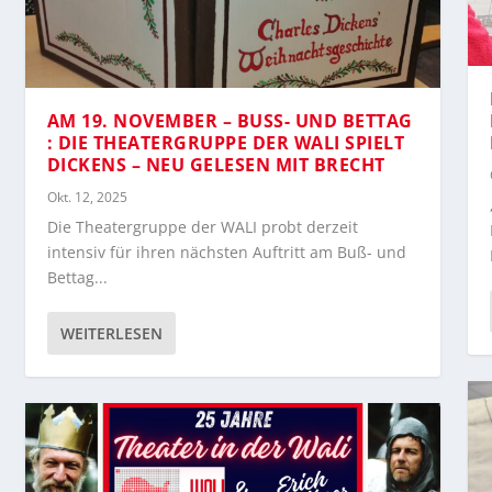
AM 19. NOVEMBER – BUSS- UND BETTAG :
DIE THEATERGRUPPE DER WALI SPIELT D
ICKENS – NEU GELESEN MIT BRECHT
Okt. 12, 2025
Die Theatergruppe der WALI probt derzeit
intensiv für ihren nächsten Auftritt am Buß- und
Bettag...
WEITERLESEN