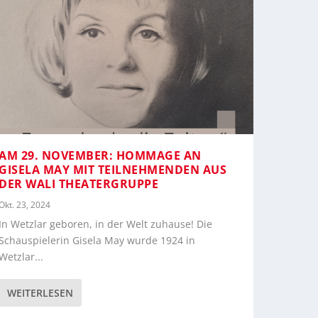
AM 29. NOVEMBER: HOMMAGE AN
GISELA MAY MIT TEILNEHMENDEN AUS
DER WALI THEATERGRUPPE
Okt. 23, 2024
In Wetzlar geboren, in der Welt zuhause! Die
Schauspielerin Gisela May wurde 1924 in
Wetzlar...
WEITERLESEN