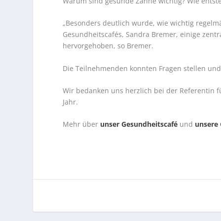
Warum sind gesunde Zähne wichtig? Wie entste
„Besonders deutlich wurde, wie wichtig regelmä
Gesundheitscafés, Sandra Bremer, einige zent
hervorgehoben, so Bremer.
Die Teilnehmenden konnten Fragen stellen und
Wir bedanken uns herzlich bei der Referentin f
Jahr.
Mehr über
unser Gesundheitscafé
und
unsere