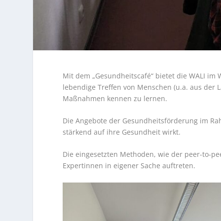
Mit dem „Gesundheitscafé“ bietet die WALI im
lebendige Treffen von Menschen (u.a. aus der L
Maßnahmen kennen zu lernen.
Die Angebote der Gesundheitsförderung im Rahm
stärkend auf ihre Gesundheit wirkt.
Die eingesetzten Methoden, wie der peer-to-pee
Expertinnen in eigener Sache auftreten.