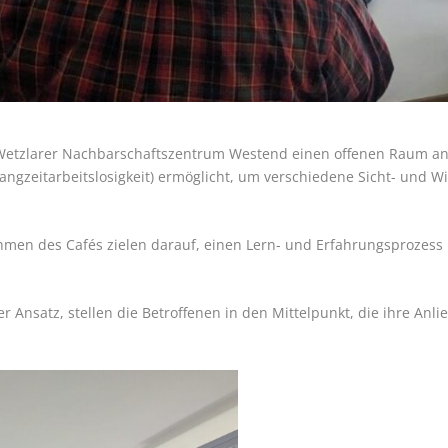
 Wetzlarer Nachbarschaftszentrum Westend einen offenen Raum an,
angzeitarbeitslosigkeit) ermöglicht, um verschiedene Sicht- und 
en des Cafés zielen darauf, einen Lern- und Erfahrungsprozess b
r Ansatz, stellen die Betroffenen in den Mittelpunkt, die ihre Anl