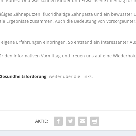
ht Karies? Und was können Kinder und Erwachsene im Alltag für 
ßiges Zähneputzen, fluoridhaltige Zahnpasta und ein bewusster Um
rale Ergebnisse zusammen. Auch die Bedeutung von Vorsorgeunte
 eigene Erfahrungen einbringen. So entstand ein interessanter 
ür den informativen Vormittag und freuen uns auf eine Wiederholu
 Gesundheitsförderung
: weiter über die Links.
AKTIE: