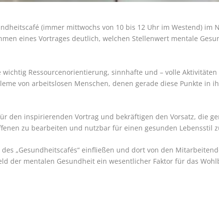
Gesundheitscafé (immer mittwochs von 10 bis 12 Uhr im Westend) 
hmen eines Vortrages deutlich, welchen Stellenwert mentale Gesu
 wichtig Ressourcenorientierung, sinnhafte und – volle Aktivitäten
bleme von arbeitslosen Menschen, denen gerade diese Punkte in i
für den inspirierenden Vortrag und bekräftigen den Vorsatz, die
ffenen zu bearbeiten und nutzbar für einen gesunden Lebensstil 
it des „Gesundheitscafés“ einfließen und dort von den Mitarbeite
ld der mentalen Gesundheit ein wesentlicher Faktor für das Wohl