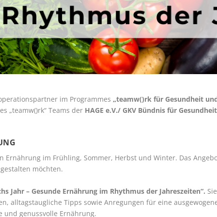
Kooperationspartner im Programmes
„teamw()rk für Gesundheit un
des „teamw()rk“ Teams der
HAGE e.V./ GKV Bündnis für Gesundhei
RUNG
 Ernährung im Frühling, Sommer, Herbst und Winter. Das Angebot 
 gestalten möchten.
chs Jahr – Gesunde Ernährung im Rhythmus der Jahreszeiten“.
Sie
en, alltagstaugliche Tipps sowie Anregungen für eine ausgewogene
de und genussvolle Ernährung.