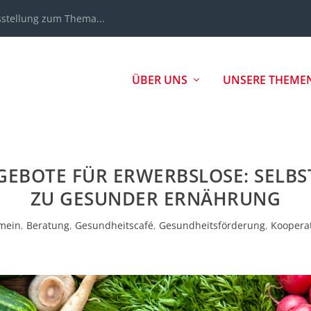
sstellung zum Thema...
ÜBER UNS
UNSERE THEME
GEBOTE FÜR ERWERBSLOSE: SELB
ZU GESUNDER ERNÄHRUNG
emein
,
Beratung
,
Gesundheitscafé
,
Gesundheitsförderung
,
Koopera